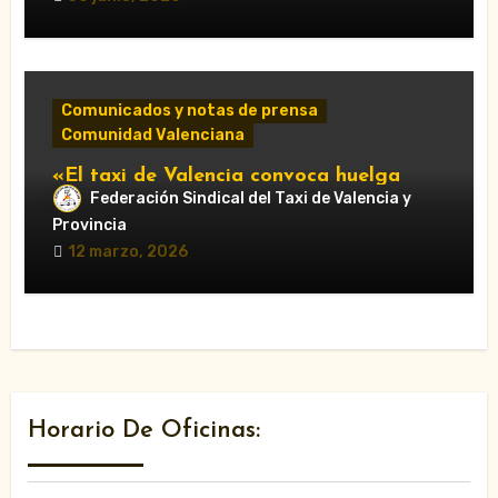
Comunicados y notas de prensa
Comunidad Valenciana
«El taxi de Valencia convoca huelga
Federación Sindical del Taxi de Valencia y
“japonesa” los días 14 y 18 de marzo
durante las Fallas»
Provincia
12 marzo, 2026
Horario De Oficinas: