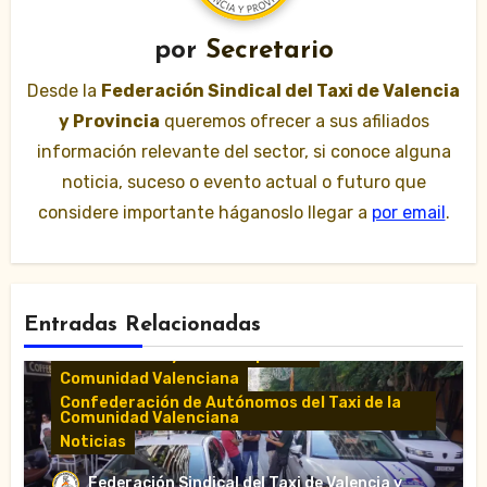
por
Secretario
Desde la
Federación Sindical del Taxi de Valencia
y Provincia
queremos ofrecer a sus afiliados
información relevante del sector, si conoce alguna
noticia, suceso o evento actual o futuro que
considere importante háganoslo llegar a
por email
.
Entradas Relacionadas
Comunicados y notas de prensa
Comunidad Valenciana
Confederación de Autónomos del Taxi de la
Comunidad Valenciana
Noticias
«El taxi de Alicante muestra su
Federación Sindical del Taxi de Valencia y