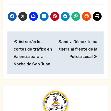
Navegación
Así serán los
Sandra Gómez toma
de
cortes de tráfico en
tierra al frente de la
entradas
Valencia para la
Policía Local
Noche de San Juan