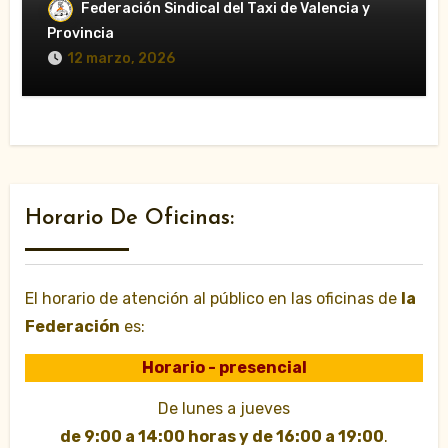
Federación Sindical del Taxi de Valencia y
“japonesa” los días 14 y 18 de marzo
durante las Fallas»
Provincia
12 marzo, 2026
Horario De Oficinas:
El horario de atención al público en las oficinas de
la
Federación
es:
Horario - presencial
De lunes a jueves
de 9:00 a 14:00 horas y de 16:00 a 19:00
.