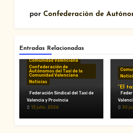
por
Confederación de Autóno
Entradas Relacionadas
Comunicados y notas de
prensa
Comunidad Valenciana
Confederación de
Comun
Autónomos del Taxi de la
Comunidad Valenciana
Notic
Noticias
“El ta
«El taxi de Alicante
Federación Sindical del Taxi de
munic
Federa
muestra su desánimo tras
al Ay
Valencia y Provincia
Valenci
una reunión “infructuosa”
Valèn
13 julio, 2026
30 ju
con la Conselleria por el
secto
Decreto Ley 5/2026»
en la 
VTC.”