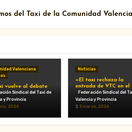
mos del Taxi de la Comunidad Valenci
idad Valenciana
Noticias
ias
«El taxi rechaza la
entrada de VTC en el
xi vuelve al debate
servicio urbano y advi
ipal: Compromís pide
ción Sindical del Taxi de
Federación Sindical del Ta
de nuevas movilizacio
untamiento de
a y Provincia
Valencia y Provincia
cia que respalde al
nio, 2026
5 marzo, 2026
r y reclame cambios
regulación de las