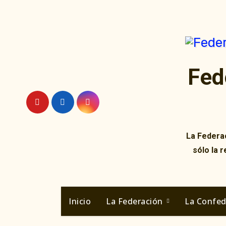
Ir
al
contenido
Fed
La Federac
sólo la 
Inicio
La Federación
La Confe