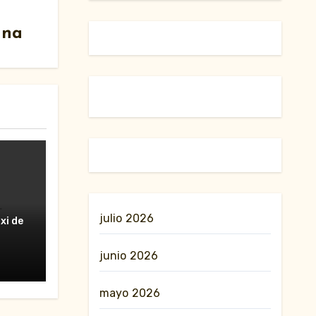
ana
julio 2026
erte
xi de
nes»
junio 2026
mayo 2026