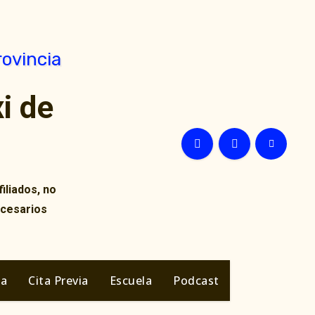
i de
iliados, no
ecesarios
ia
Cita Previa
Escuela
Podcast