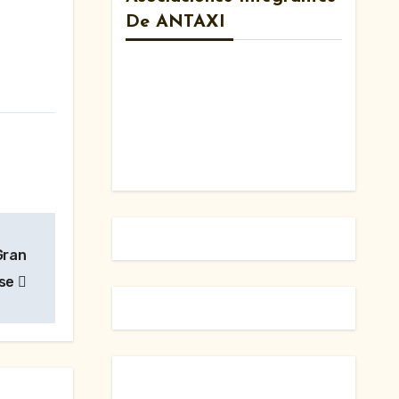
De ANTAXI
Gran
rse