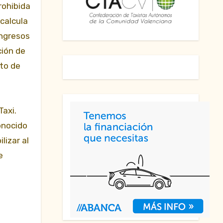
rohibida
calcula
ingresos
ción de
sto de
Taxi.
onocido
lizar al
e