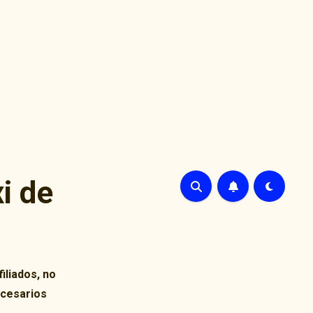
i de
iliados, no
ecesarios