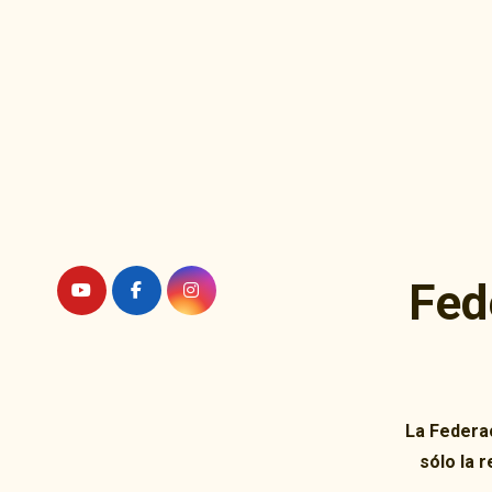
Ir
al
contenido
Fed
La Federac
sólo la 