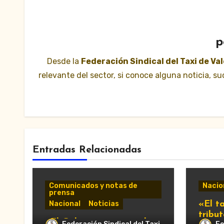
p
Desde la
Federación Sindical del Taxi de Va
relevante del sector, si conoce alguna noticia, 
Entradas Relacionadas
Comunicados y notas de
Nacio
prensa
Nacional
Noticias
«El ta
tribu
«El Gobierno retrasa al