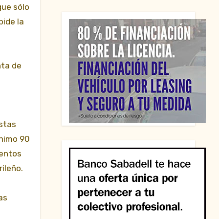
que sólo
pide la
nta de
estas
ínimo 90
mentos
ileño.
as