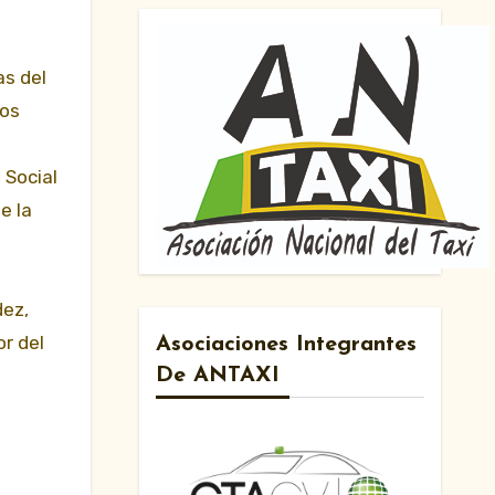
as del
los
 Social
e la
dez,
or del
Asociaciones Integrantes
De ANTAXI