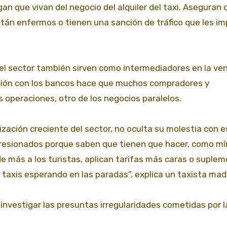
n que vivan del negocio del alquiler del taxi. Aseguran 
tán enfermos o tienen una sanción de tráfico que les im
del sector también sirven como intermediadores en la ve
iación con los bancos hace que muchos compradores y
 operaciones, otro de los negocios paralelos.
alización creciente del sector, no oculta su molestia con 
 presionados porque saben que tienen que hacer, como m
de más a los turistas, aplican tarifas más caras o suple
taxis esperando en las paradas”, explica un taxista madr
investigar las presuntas irregularidades cometidas por l