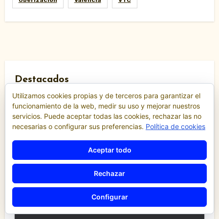
Destacados
Utilizamos cookies propias y de terceros para garantizar el
funcionamiento de la web, medir su uso y mejorar nuestros
servicios. Puede aceptar todas las cookies, rechazar las no
Comunicados y notas de prensa
necesarias o configurar sus preferencias.
Política de cookies
Comunidad Valenciana
Confederación de Autónomos del Taxi de la
Comunidad Valenciana
Aceptar todo
Noticias
«El taxi de Alicante muestra su
Rechazar
desánimo tras una reunión
“infructuosa” con la Conselleria por el
Configurar
Decreto Ley 5/2026»