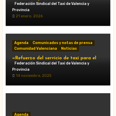
centenar de citas»
Federación Sindical del Taxi de Valencia y
Provincia
21 enero, 2026
Agenda
Comunicados y notas de prensa
Comunidad Valenciana
Noticias
«Refuerzo del servicio de taxi para el
Gran Premio de Cheste 2025: horarios y
Federación Sindical del Taxi de Valencia y
accesos obligatorios»
Provincia
14 noviembre, 2025
Agenda