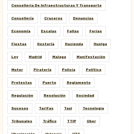
Conselleria De Infraestructuras Y Transporte
Consellería
Cruceros
Denuncias
Economía
Escalas
Fallas
Ferias
Fiestas
Gestoría
Hacienda
Huelga
Ley
Madrid
Malaga
Manifestación
Motor
Piratería
Policia
Política
Protestas
Puerto
Reglamento
Regulación
Resolución
Sociedad
Sucesos
Tarifas
Taxi
Tecnologia
Tribunales
Tráfico
TTIP
Uber
Uberización
Valencia
VTC