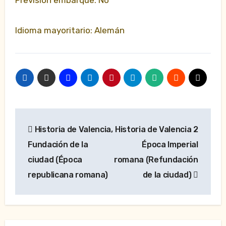
Previsión embarque: No
Idioma mayoritario: Alemán
Navegación
Historia de Valencia,
Historia de Valencia 2
de
Fundación de la
Época Imperial
entradas
ciudad (Época
romana (Refundación
republicana romana)
de la ciudad)