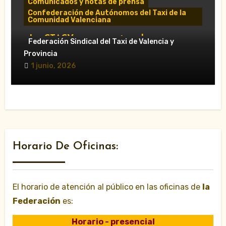
Comunicados y notas de prensa
Confederación de Autónomos del Taxi de la
Comunidad Valenciana
«La CTACV carga contra el nuevo
Federación Sindical del Taxi de Valencia y
Decreto Ley y acusa al Consell de
Provincia
favorecer a las VTC»
1 junio, 2026
Horario De Oficinas:
El horario de atención al público en las oficinas de
la
Federación
es:
Horario - presencial