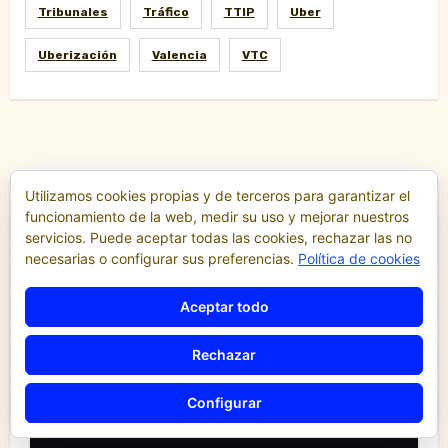
Tribunales
Tráfico
TTIP
Uber
Uberización
Valencia
VTC
Utilizamos cookies propias y de terceros para garantizar el
funcionamiento de la web, medir su uso y mejorar nuestros
Destacados
servicios. Puede aceptar todas las cookies, rechazar las no
necesarias o configurar sus preferencias.
Política de cookies
Comunicados y notas de prensa
Aceptar todo
Comunidad Valenciana
Confederación de Autónomos del Taxi de la
Comunidad Valenciana
Rechazar
Noticias
Configurar
«El taxi de Alicante muestra su
desánimo tras una reunión