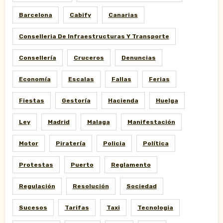
Barcelona
Cabify
Canarias
Conselleria De Infraestructuras Y Transporte
Consellería
Cruceros
Denuncias
Economía
Escalas
Fallas
Ferias
Fiestas
Gestoría
Hacienda
Huelga
Ley
Madrid
Malaga
Manifestación
Motor
Piratería
Policia
Política
Protestas
Puerto
Reglamento
Regulación
Resolución
Sociedad
Sucesos
Tarifas
Taxi
Tecnologia