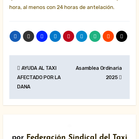
hora, al menos con 24 horas de antelación.
Navegación
AYUDA AL TAXI
Asamblea Ordinaria
de
AFECTADO POR LA
2025
entradas
DANA
por
Federación Sindical del Taxi