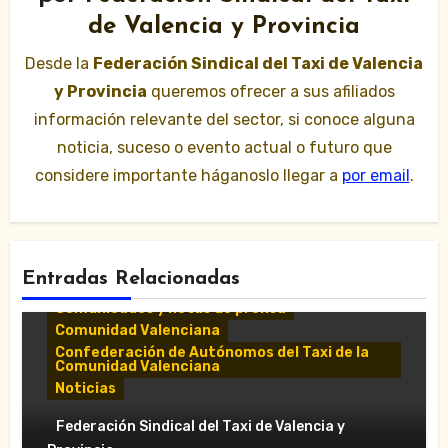
de Valencia y Provincia
Desde la
Federación Sindical del Taxi de Valencia
y Provincia
queremos ofrecer a sus afiliados
información relevante del sector, si conoce alguna
noticia, suceso o evento actual o futuro que
considere importante háganoslo llegar a
por email
.
Entradas Relacionadas
Comunicados y notas de prensa
Comunidad Valenciana
Confederación de Autónomos del Taxi de la
Comunidad Valenciana
Noticias
«El taxi de Alicante muestra su
Federación Sindical del Taxi de Valencia y
desánimo tras una reunión “infructuosa”