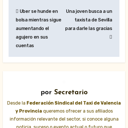
Navegación
Uber se hunde en
Una joven busca a un
de
bolsa mientras sigue
taxista de Sevilla
entradas
aumentando el
para darle las gracias
agujero en sus
cuentas
por
Secretario
Desde la
Federación Sindical del Taxi de Valencia
y Provincia
queremos ofrecer a sus afiliados
información relevante del sector, si conoce alguna
noticia, suceso o evento actual o futuro que