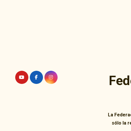
Ir
al
contenido
Fed
La Federac
sólo la 