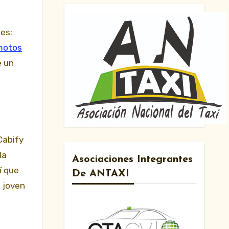
 motos
e un
Cabify
la
Asociaciones Integrantes
í que
De ANTAXI
 joven