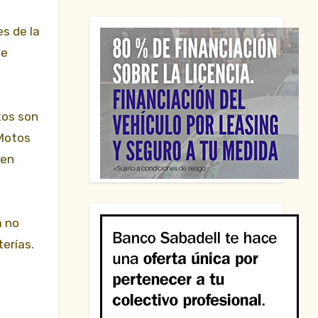
es de la
de
tos son
Motos
 en
a no
erías.