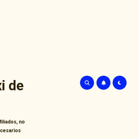
i de
iliados, no
ecesarios