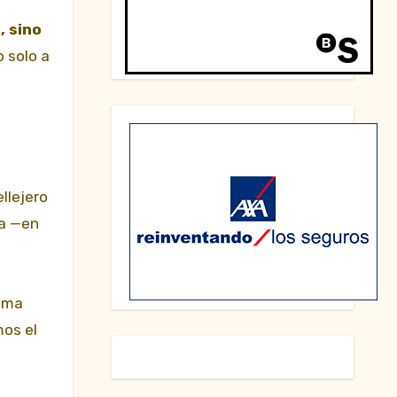
, sino
o solo a
llejero
ña —en
sima
mos el