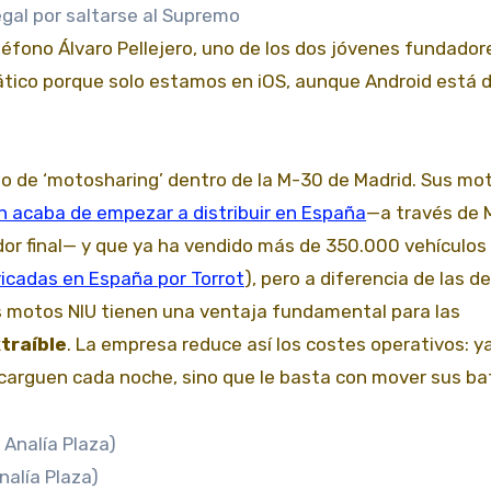
egal por saltarse al Supremo
eléfono Álvaro Pellejero, uno de los dos jóvenes fundador
ico porque solo estamos en iOS, aunque Android está 
io de ‘motosharing’ dentro de la M-30 de Madrid. Sus mo
 acaba de empezar a distribuir en España
—a través de 
idor final— y que ya ha vendido más de 350.000 vehículos
ricadas en España por Torrot
), pero a diferencia de las de
as motos NIU tienen una ventaja fundamental para las
xtraíble
. La empresa reduce así los costes operativos: y
carguen cada noche, sino que le basta con mover sus bat
nalía Plaza)