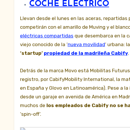
COCHE ELÉCTRICO
Llevan desde el lunes en las aceras, repartidas por toda la almendra central de Madrid. Esta vez son azules:
competirán con el amarillo de Muving y el blanc
eléctricas compartidas
que desembarca en la cap
viejo conocido de la ‘
nueva movilidad
‘ urbana: 
‘startup’
propiedad de la madrileña Cabify
.
Detrás de la marca Movo está Mobilitas Futurus
registro, por CabifyMobility International, la m
en España y Glovo en Latinoamérica). Pese a la
desde un garaje en avenida de América en Madri
muchos de
los empleados de Cabify no se 
‘spin-off’.