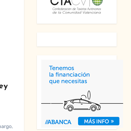
ley
bargo,