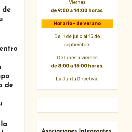
Viernes
 de
de 9:00 a 14:00 horas
.
u
Horario - de verano
Del 1 de julio al 15 de
septiembre.
centro
De lunes a viernes
de 8:00 a 15:00 horas
.
a
mpo
La Junta Directiva.
o de
u
 la
Asociaciones Integrantes