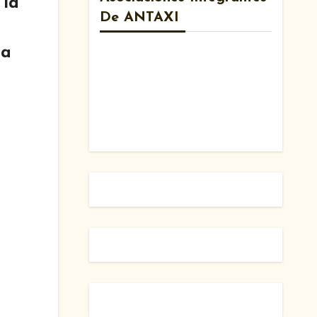
 la
De ANTAXI
ta