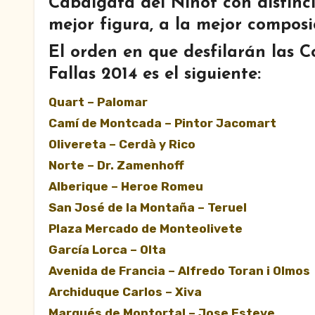
Cabalgata del Ninot
con distinc
mejor figura, a la mejor composi
El orden en que desfilarán las C
Fallas 2014
es el siguiente:
Quart – Palomar
Camí de Montcada – Pintor Jacomart
Olivereta – Cerdà y Rico
Norte – Dr. Zamenhoff
Alberique – Heroe Romeu
San José de la Montaña – Teruel
Plaza Mercado de Monteolivete
García Lorca – Olta
Avenida de Francia – Alfredo Toran i Olmos
Archiduque Carlos – Xiva
Marqués de Montortal – Jose Esteve