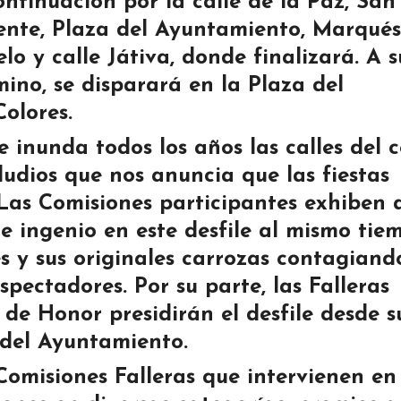
ontinuación por la calle de la Paz, San
ente, Plaza del Ayuntamiento, Marqués
elo y
calle Játiva, donde finalizará. A s
mino, se disparará en la Plaza del
olores.
le inunda todos los años las calles del 
udios que nos anuncia que las fiestas
 Las Comisiones participantes exhiben 
e ingenio
en este desfile al mismo tie
es y sus originales carrozas contagiand
spectadores. Por su parte, las Falleras
 de Honor presidirán el desfile desde s
 del Ayuntamiento.
omisiones Falleras que intervienen en