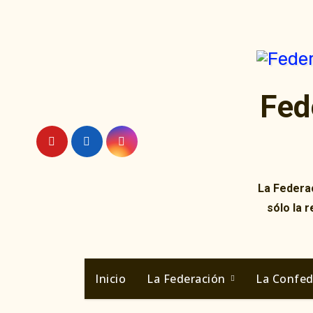
Ir
al
contenido
Fed
La Federac
sólo la 
Inicio
La Federación
La Confe