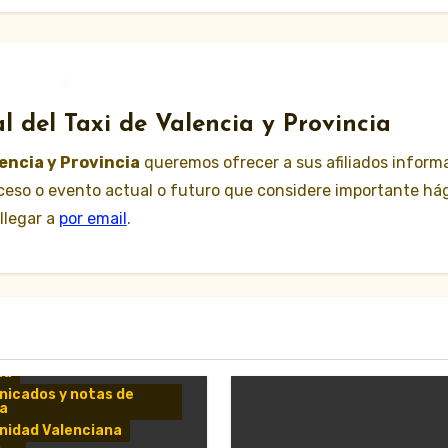
l del Taxi de Valencia y Provincia
lencia y Provincia
queremos ofrecer a sus afiliados inform
suceso o evento actual o futuro que considere importante há
llegar a
por email
.
da
icados y notas de
a
idad Valenciana