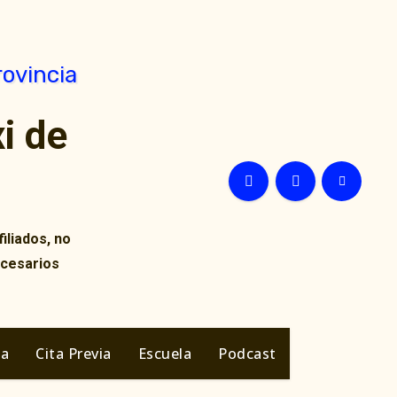
i de
iliados, no
ecesarios
ia
Cita Previa
Escuela
Podcast