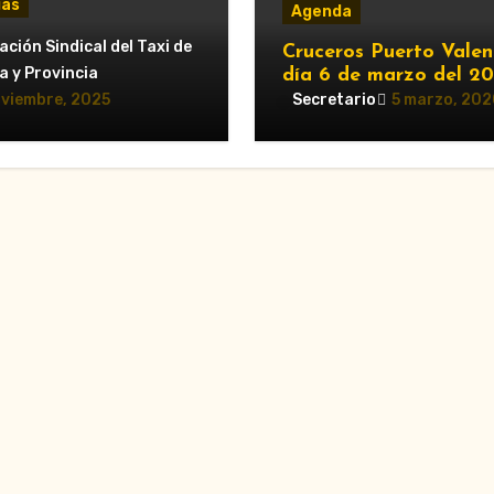
ias
Agenda
erzo del servicio de
ción Sindical del Taxi de
Cruceros Puerto Valen
para el Gran Premio
a y Provincia
día 6 de marzo del 2
este 2025: horarios y
oviembre, 2025
Secretario
5 marzo, 202
os obligatorios»