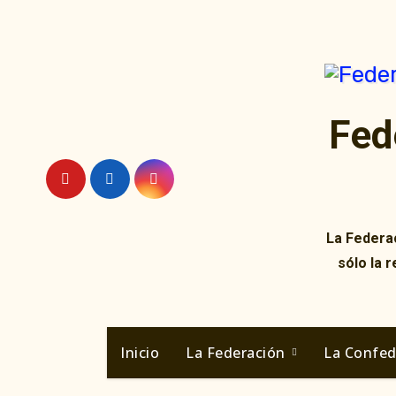
Ir
al
contenido
Fed
La Federac
sólo la 
Inicio
La Federación
La Confe