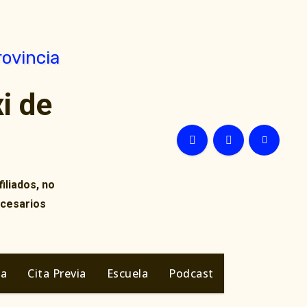
i de
iliados, no
ecesarios
ia
Cita Previa
Escuela
Podcast