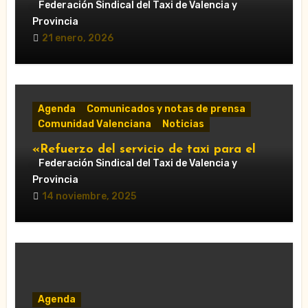
centenar de citas»
Federación Sindical del Taxi de Valencia y
Provincia
21 enero, 2026
Agenda
Comunicados y notas de prensa
Comunidad Valenciana
Noticias
«Refuerzo del servicio de taxi para el
Gran Premio de Cheste 2025: horarios y
Federación Sindical del Taxi de Valencia y
accesos obligatorios»
Provincia
14 noviembre, 2025
Agenda