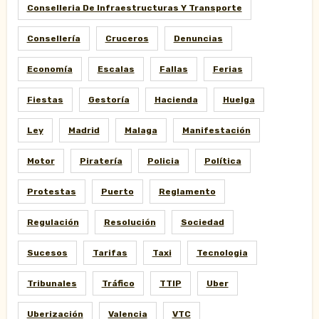
Conselleria De Infraestructuras Y Transporte
Consellería
Cruceros
Denuncias
Economía
Escalas
Fallas
Ferias
Fiestas
Gestoría
Hacienda
Huelga
Ley
Madrid
Malaga
Manifestación
Motor
Piratería
Policia
Política
Protestas
Puerto
Reglamento
Regulación
Resolución
Sociedad
Sucesos
Tarifas
Taxi
Tecnologia
Tribunales
Tráfico
TTIP
Uber
Uberización
Valencia
VTC