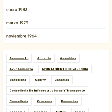
enero 1983
marzo 1979
noviembre 1964
Aeropuerto
Alicante
Asamblea
Ayuntamiento
AYUNTAMIENTO DE VALENCIA
Barcelona
Cabify
Canarias
Conselleria De Infraestructuras Y Transporte
Consellería
Cruceros
Denuncias
Economía
Escalas
Fallas
Ferias