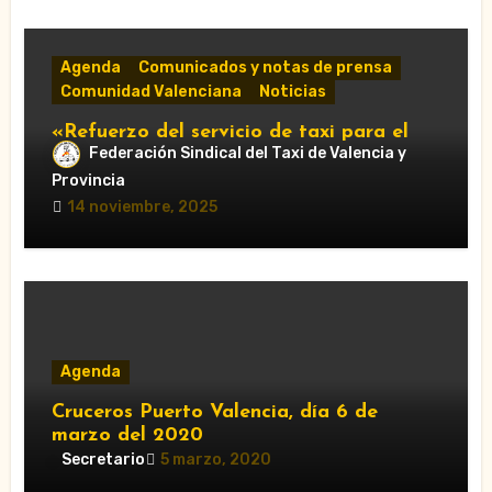
Agenda
Comunicados y notas de prensa
Comunidad Valenciana
Noticias
«Refuerzo del servicio de taxi para el
Federación Sindical del Taxi de Valencia y
Gran Premio de Cheste 2025: horarios y
accesos obligatorios»
Provincia
14 noviembre, 2025
Agenda
Cruceros Puerto Valencia, día 6 de
marzo del 2020
Secretario
5 marzo, 2020