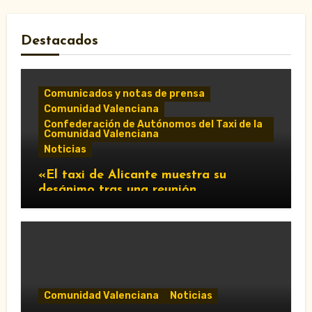
Destacados
Comunicados y notas de prensa
Comunidad Valenciana
Confederación de Autónomos del Taxi de la
Comunidad Valenciana
Noticias
«El taxi de Alicante muestra su
desánimo tras una reunión
“infructuosa” con la Conselleria por el
Decreto Ley 5/2026»
Comunidad Valenciana
Noticias