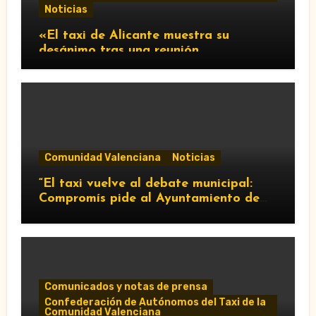
Noticias
«El taxi de Alicante muestra su
desánimo tras una reunión
“infructuosa” con la Conselleria por el
Decreto Ley 5/2026»
Comunidad Valenciana
Noticias
“El taxi vuelve al debate municipal:
Compromís pide al Ayuntamiento de
València que respalde al sector y
reclame cambios en la regulación de
las VTC.”
Comunicados y notas de prensa
Confederación de Autónomos del Taxi de la
Comunidad Valenciana