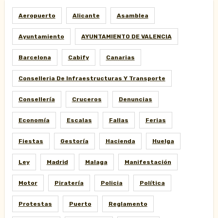
Aeropuerto
Alicante
Asamblea
Ayuntamiento
AYUNTAMIENTO DE VALENCIA
Barcelona
Cabify
Canarias
Conselleria De Infraestructuras Y Transporte
Consellería
Cruceros
Denuncias
Economía
Escalas
Fallas
Ferias
Fiestas
Gestoría
Hacienda
Huelga
Ley
Madrid
Malaga
Manifestación
Motor
Piratería
Policia
Política
Protestas
Puerto
Reglamento