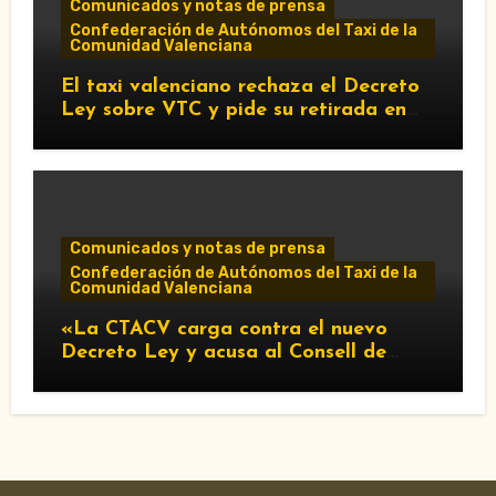
Comunicados y notas de prensa
Confederación de Autónomos del Taxi de la
Comunidad Valenciana
El taxi valenciano rechaza el Decreto
Ley sobre VTC y pide su retirada en
Les Corts
Comunicados y notas de prensa
Confederación de Autónomos del Taxi de la
Comunidad Valenciana
«La CTACV carga contra el nuevo
Decreto Ley y acusa al Consell de
favorecer a las VTC»