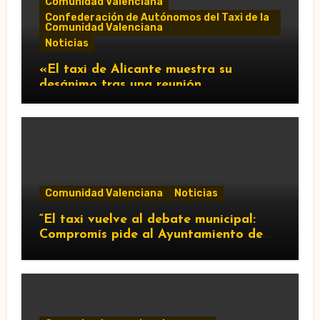
Comunidad Valenciana
Confederación de Autónomos del Taxi de la
Comunidad Valenciana
Noticias
«El taxi de Alicante muestra su
desánimo tras una reunión
“infructuosa” con la Conselleria por el
Decreto Ley 5/2026»
Comunidad Valenciana
Noticias
“El taxi vuelve al debate municipal:
Compromís pide al Ayuntamiento de
València que respalde al sector y
reclame cambios en la regulación de
las VTC.”