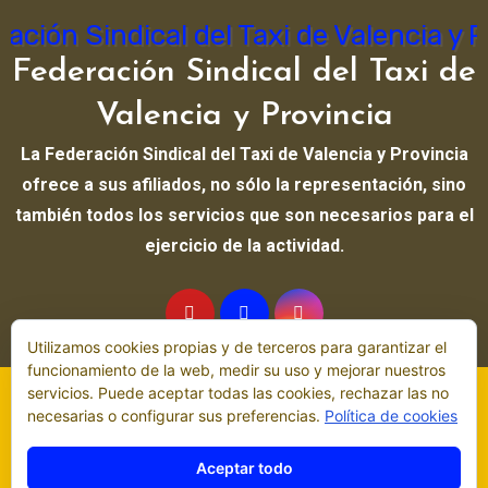
Federación Sindical del Taxi de
Valencia y Provincia
La Federación Sindical del Taxi de Valencia y Provincia
ofrece a sus afiliados, no sólo la representación, sino
también todos los servicios que son necesarios para el
ejercicio de la actividad.
Utilizamos cookies propias y de terceros para garantizar el
funcionamiento de la web, medir su uso y mejorar nuestros
servicios. Puede aceptar todas las cookies, rechazar las no
Copyright © All rights reserved
|
Blogus
por
Themeansar
.
necesarias o configurar sus preferencias.
Política de cookies
Cita Previa
Contacto
Enlaces
Aviso legal
Noticias
Aceptar todo
Comunicados y notas de prensa