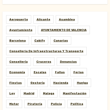
Aeropuerto
Alicante
Asamblea
Ayuntamiento
AYUNTAMIENTO DE VALENCIA
Barcelona
Cabify
Canarias
Conselleria De Infraestructuras Y Transporte
Consellería
Cruceros
Denuncias
Economía
Escalas
Fallas
Ferias
Fiestas
Gestoría
Hacienda
Huelga
Ley
Madrid
Malaga
Manifestación
Motor
Piratería
Policia
Política