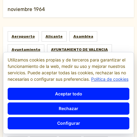
noviembre 1964
Aeropuerto
Alicante
Asamblea
Ayuntamiento
AYUNTAMIENTO DE VALENCIA
Utilizamos cookies propias y de terceros para garantizar el
Barcelona
Cabify
Canarias
funcionamiento de la web, medir su uso y mejorar nuestros
servicios. Puede aceptar todas las cookies, rechazar las no
Conselleria De Infraestructuras Y Transporte
necesarias o configurar sus preferencias.
Política de cookies
Consellería
Cruceros
Denuncias
Aceptar todo
Economía
Escalas
Fallas
Ferias
Rechazar
Fiestas
Gestoría
Hacienda
Huelga
Configurar
Ley
Madrid
Malaga
Manifestación