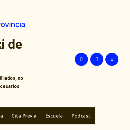
i de
iliados, no
ecesarios
ia
Cita Previa
Escuela
Podcast