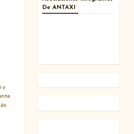
De ANTAXI
i y
nente
más