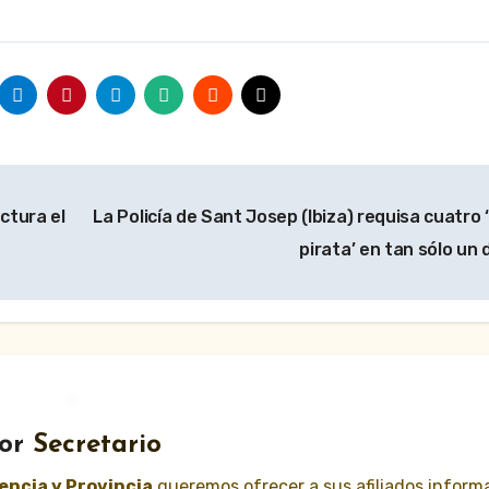
ctura el
La Policía de Sant Josep (Ibiza) requisa cuatro ‘
pirata’ en tan sólo un 
or
Secretario
lencia y Provincia
queremos ofrecer a sus afiliados inform