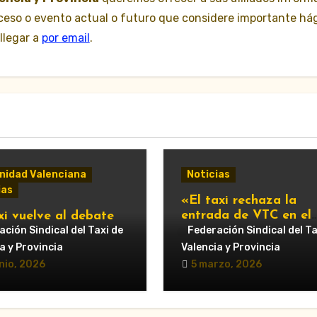
suceso o evento actual o futuro que considere importante há
llegar a
por email
.
idad Valenciana
Noticias
ias
«El taxi rechaza la
entrada de VTC en el
xi vuelve al debate
servicio urbano y advi
ipal: Compromís pide
ción Sindical del Taxi de
Federación Sindical del Ta
de nuevas movilizacio
untamiento de
a y Provincia
Valencia y Provincia
cia que respalde al
nio, 2026
5 marzo, 2026
r y reclame cambios
regulación de las