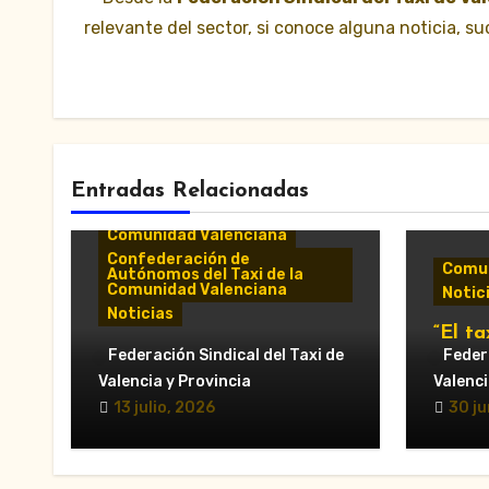
relevante del sector, si conoce alguna noticia, 
Entradas Relacionadas
Comunicados y notas de
prensa
Comunidad Valenciana
Confederación de
Comun
Autónomos del Taxi de la
Comunidad Valenciana
Notic
Noticias
“El ta
«El taxi de Alicante
Federación Sindical del Taxi de
munic
Federa
muestra su desánimo tras
al Ay
Valencia y Provincia
Valenci
una reunión “infructuosa”
Valèn
13 julio, 2026
30 ju
con la Conselleria por el
secto
Decreto Ley 5/2026»
en la 
VTC.”