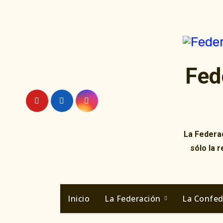
Ir
al
contenido
Fed
La Federac
sólo la 
Inicio
La Federación
La Confe