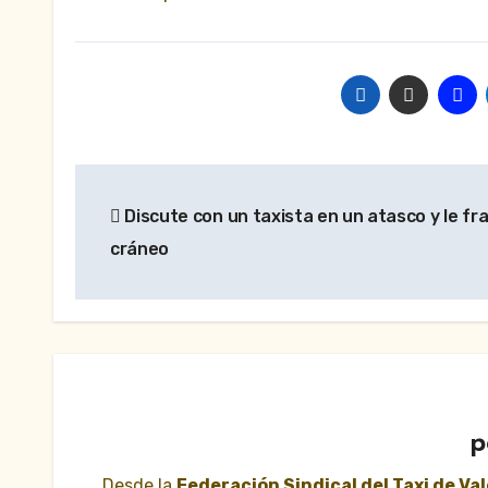
Navegación
Discute con un taxista en un atasco y le fra
de
cráneo
entradas
p
Desde la
Federación Sindical del Taxi de Va