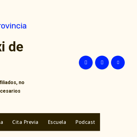
i de
iliados, no
ecesarios
ia
Cita Previa
Escuela
Podcast