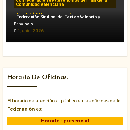
Confederación de Autónomos del Taxi de la
Comunidad Valenciana
«La CTACV carga contra el nuevo
Federación Sindical del Taxi de Valencia y
Decreto Ley y acusa al Consell de
Provincia
favorecer a las VTC»
1 junio, 2026
Horario De Oficinas:
El horario de atención al público en las oficinas de
la
Federación
es:
Horario - presencial