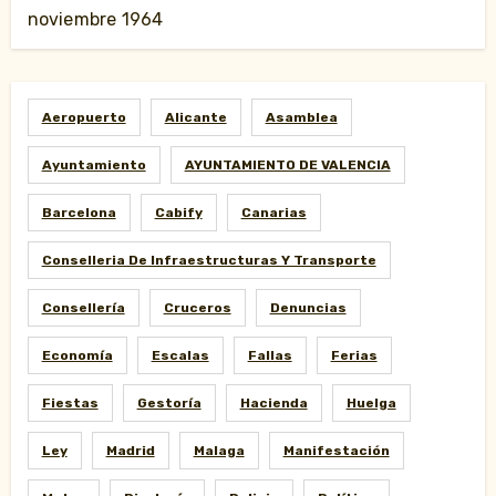
noviembre 1964
Aeropuerto
Alicante
Asamblea
Ayuntamiento
AYUNTAMIENTO DE VALENCIA
Barcelona
Cabify
Canarias
Conselleria De Infraestructuras Y Transporte
Consellería
Cruceros
Denuncias
Economía
Escalas
Fallas
Ferias
Fiestas
Gestoría
Hacienda
Huelga
Ley
Madrid
Malaga
Manifestación