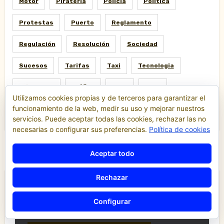
Motor
Piratería
Policia
Política
Protestas
Puerto
Reglamento
Regulación
Resolución
Sociedad
Sucesos
Tarifas
Taxi
Tecnologia
Tribunales
Tráfico
TTIP
Uber
Utilizamos cookies propias y de terceros para garantizar el
funcionamiento de la web, medir su uso y mejorar nuestros
Uberización
Valencia
VTC
servicios. Puede aceptar todas las cookies, rechazar las no
necesarias o configurar sus preferencias.
Política de cookies
Aceptar todo
Rechazar
Destacados
Configurar