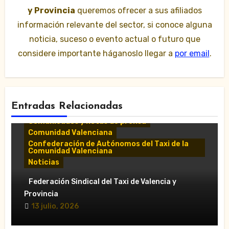
y Provincia
queremos ofrecer a sus afiliados
información relevante del sector, si conoce alguna
noticia, suceso o evento actual o futuro que
considere importante háganoslo llegar a
por email
.
Entradas Relacionadas
Comunicados y notas de prensa
Comunidad Valenciana
Confederación de Autónomos del Taxi de la
Comunidad Valenciana
Noticias
«El taxi de Alicante muestra su
Federación Sindical del Taxi de Valencia y
desánimo tras una reunión “infructuosa”
Provincia
con la Conselleria por el Decreto Ley
13 julio, 2026
5/2026»