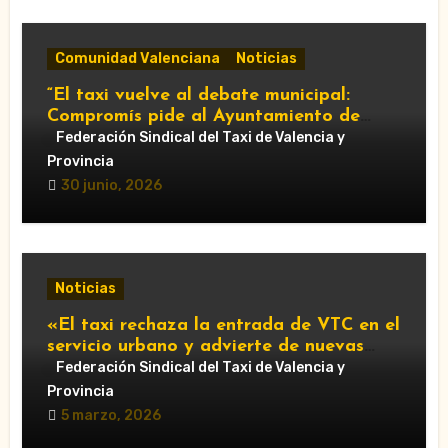
Comunidad Valenciana
Noticias
“El taxi vuelve al debate municipal:
Compromís pide al Ayuntamiento de
València que respalde al sector y
Federación Sindical del Taxi de Valencia y
reclame cambios en la regulación de las
Provincia
VTC.”
30 junio, 2026
Noticias
«El taxi rechaza la entrada de VTC en el
servicio urbano y advierte de nuevas
movilizaciones»
Federación Sindical del Taxi de Valencia y
Provincia
5 marzo, 2026