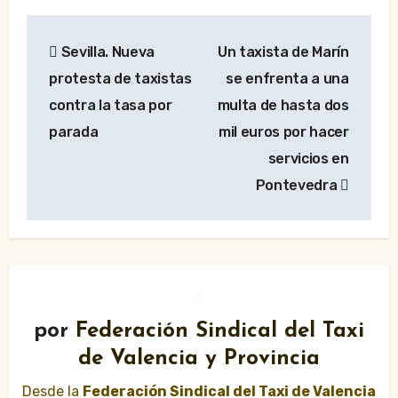
Navegación
Sevilla. Nueva
Un taxista de Marín
de
protesta de taxistas
se enfrenta a una
entradas
contra la tasa por
multa de hasta dos
parada
mil euros por hacer
servicios en
Pontevedra
por
Federación Sindical del Taxi
de Valencia y Provincia
Desde la
Federación Sindical del Taxi de Valencia