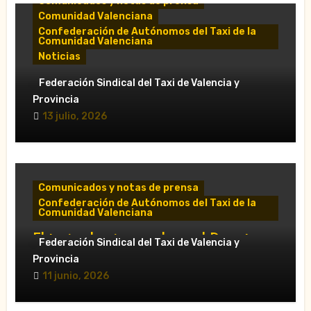
Comunicados y notas de prensa
Comunidad Valenciana
Confederación de Autónomos del Taxi de la
Comunidad Valenciana
Noticias
«El taxi de Alicante muestra su
Federación Sindical del Taxi de Valencia y
desánimo tras una reunión “infructuosa”
Provincia
con la Conselleria por el Decreto Ley
13 julio, 2026
5/2026»
Comunicados y notas de prensa
Confederación de Autónomos del Taxi de la
Comunidad Valenciana
El taxi valenciano rechaza el Decreto
Federación Sindical del Taxi de Valencia y
Ley sobre VTC y pide su retirada en Les
Provincia
Corts
11 junio, 2026