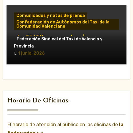
Comunicados y notas de prensa
Confederación de Autónomos del Taxi de la
Comunidad Valenciana
«La CTACV carga contra el nuevo
Federación Sindical del Taxi de Valencia y
Decreto Ley y acusa al Consell de
Provincia
favorecer a las VTC»
1 junio, 2026
Horario De Oficinas:
El horario de atención al público en las oficinas de
la
Federación
es: