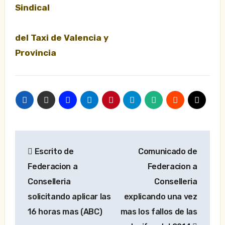
Sindical
del Taxi de Valencia y
Provincia
Navegación
Escrito de
Comunicado de
de
Federacion a
Federacion a
entradas
Conselleria
Conselleria
solicitando aplicar las
explicando una vez
16 horas mas (ABC)
mas los fallos de las