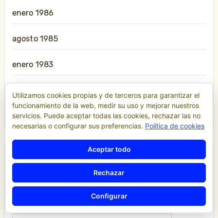
enero 1986
agosto 1985
enero 1983
marzo 1979
Utilizamos cookies propias y de terceros para garantizar el
funcionamiento de la web, medir su uso y mejorar nuestros
noviembre 1964
servicios. Puede aceptar todas las cookies, rechazar las no
necesarias o configurar sus preferencias.
Política de cookies
Aceptar todo
Aeropuerto
Alicante
Asamblea
Rechazar
Ayuntamiento
AYUNTAMIENTO DE VALENCIA
Configurar
Barcelona
Cabify
Canarias