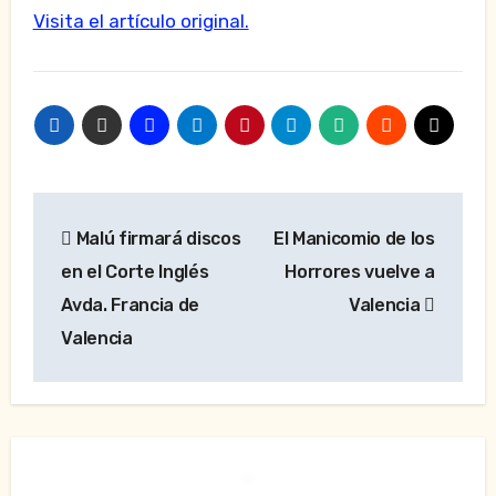
Visita el artículo original.
Navegación
Malú firmará discos
El Manicomio de los
de
en el Corte Inglés
Horrores vuelve a
entradas
Avda. Francia de
Valencia
Valencia