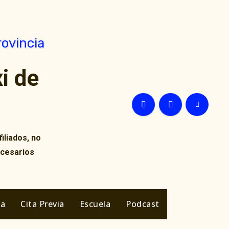
i de
iliados, no
ecesarios
ia
Cita Previa
Escuela
Podcast