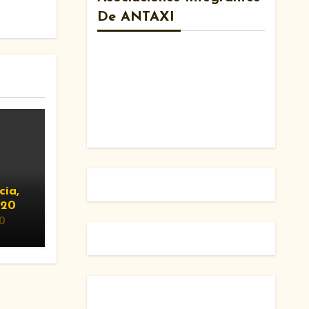
De ANTAXI
cia,
020
0