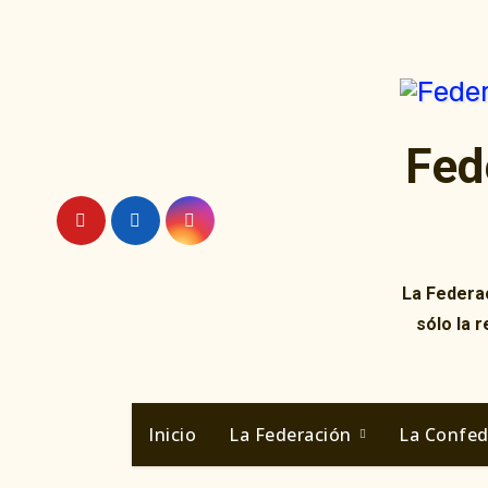
Ir
al
contenido
Fed
La Federac
sólo la 
Inicio
La Federación
La Confe