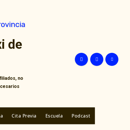
i de
iliados, no
ecesarios
ia
Cita Previa
Escuela
Podcast