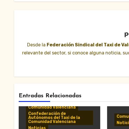
p
Desde la
Federación Sindical del Taxi de Va
relevante del sector, si conoce alguna noticia, 
Entradas Relacionadas
Comunicados y notas de
prensa
Comunidad Valenciana
Confederación de
Comun
Autónomos del Taxi de la
Comunidad Valenciana
Notic
Noticias