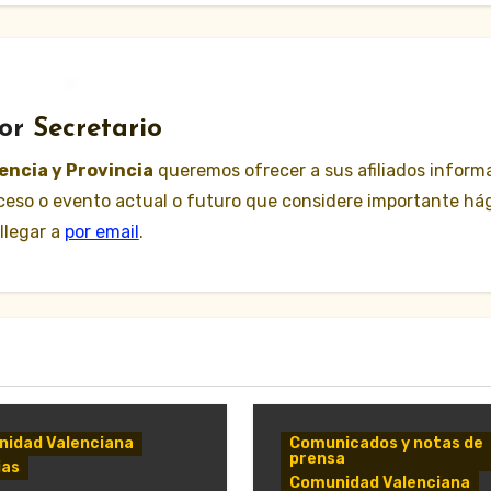
or
Secretario
lencia y Provincia
queremos ofrecer a sus afiliados inform
suceso o evento actual o futuro que considere importante há
llegar a
por email
.
idad Valenciana
Comunicados y notas de
prensa
ias
Comunidad Valenciana