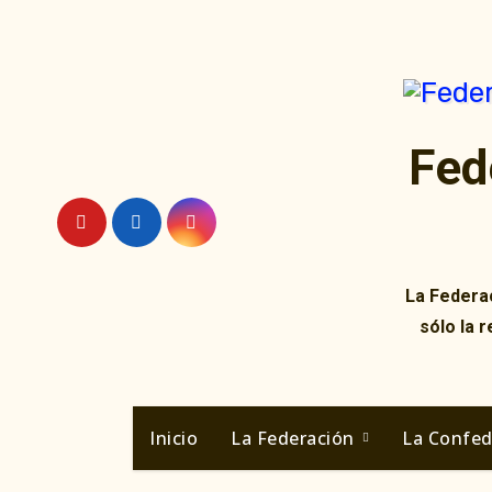
Ir
al
contenido
Fed
La Federac
sólo la 
Inicio
La Federación
La Confe