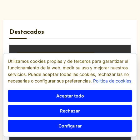
Destacados
Comunicados y notas de prensa
Utilizamos cookies propias y de terceros para garantizar el
Comunidad Valenciana
funcionamiento de la web, medir su uso y mejorar nuestros
Confederación de Autónomos del Taxi de la
Comunidad Valenciana
servicios. Puede aceptar todas las cookies, rechazar las no
Noticias
necesarias o configurar sus preferencias.
Política de cookies
«El taxi de Alicante muestra su
Aceptar todo
desánimo tras una reunión
“infructuosa” con la Conselleria por el
Rechazar
Decreto Ley 5/2026»
Configurar