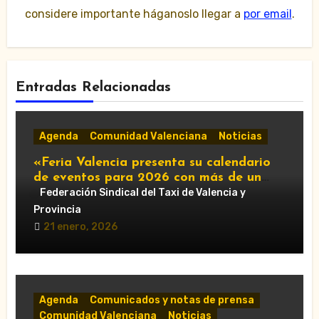
considere importante háganoslo llegar a
por email
.
Entradas Relacionadas
Agenda
Comunidad Valenciana
Noticias
«Feria Valencia presenta su calendario
de eventos para 2026 con más de un
centenar de citas»
Federación Sindical del Taxi de Valencia y
Provincia
21 enero, 2026
Agenda
Comunicados y notas de prensa
Comunidad Valenciana
Noticias