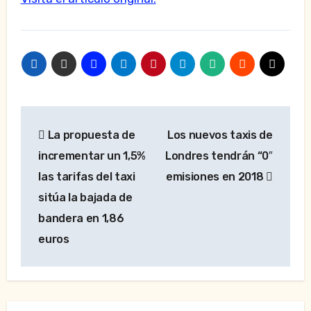
Navegación
La propuesta de
Los nuevos taxis de
de
incrementar un 1,5%
Londres tendrán “0″
entradas
las tarifas del taxi
emisiones en 2018
sitúa la bajada de
bandera en 1,86
euros