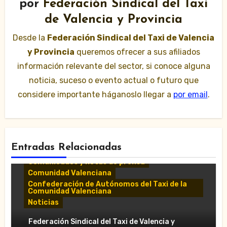
por
Federación Sindical del Taxi
de Valencia y Provincia
Desde la
Federación Sindical del Taxi de Valencia
y Provincia
queremos ofrecer a sus afiliados
información relevante del sector, si conoce alguna
noticia, suceso o evento actual o futuro que
considere importante háganoslo llegar a
por email
.
Entradas Relacionadas
Comunicados y notas de prensa
Comunidad Valenciana
Confederación de Autónomos del Taxi de la
Comunidad Valenciana
Noticias
«El taxi de Alicante muestra su
Federación Sindical del Taxi de Valencia y