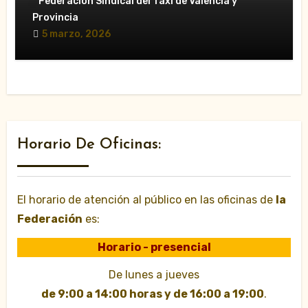
movilizaciones»
Federación Sindical del Taxi de Valencia y
Provincia
5 marzo, 2026
Horario De Oficinas:
El horario de atención al público en las oficinas de
la
Federación
es:
Horario - presencial
De lunes a jueves
de 9:00 a 14:00 horas y de 16:00 a 19:00
.