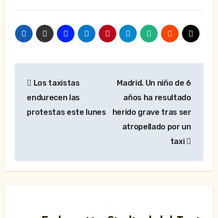
Navegación
Los taxistas
Madrid. Un niño de 6
de
endurecen las
años ha resultado
entradas
protestas este lunes
herido grave tras ser
atropellado por un
taxi