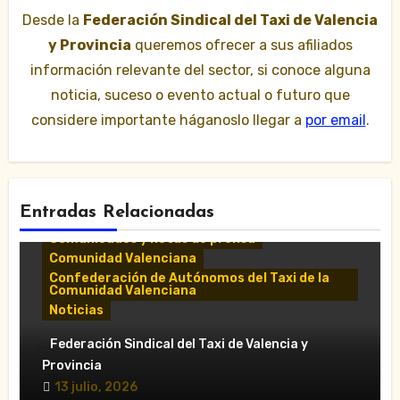
Desde la
Federación Sindical del Taxi de Valencia
y Provincia
queremos ofrecer a sus afiliados
información relevante del sector, si conoce alguna
noticia, suceso o evento actual o futuro que
considere importante háganoslo llegar a
por email
.
Entradas Relacionadas
Comunicados y notas de prensa
Comunidad Valenciana
Confederación de Autónomos del Taxi de la
Comunidad Valenciana
Noticias
«El taxi de Alicante muestra su
Federación Sindical del Taxi de Valencia y
desánimo tras una reunión “infructuosa”
Provincia
con la Conselleria por el Decreto Ley
13 julio, 2026
5/2026»