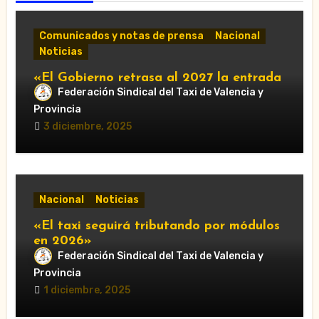
Comunicados y notas de prensa
Nacional
Noticias
«El Gobierno retrasa al 2027 la entrada
Federación Sindical del Taxi de Valencia y
en vigor de ‘Verifactu’, la nueva
normativa de facturación electrónica»
Provincia
3 diciembre, 2025
Nacional
Noticias
«El taxi seguirá tributando por módulos
en 2026»
Federación Sindical del Taxi de Valencia y
Provincia
1 diciembre, 2025