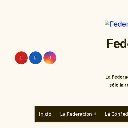
Ir
al
contenido
Fed
La Federac
sólo la 
Inicio
La Federación
La Confe