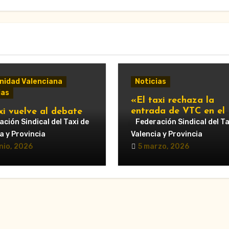
idad Valenciana
Noticias
ias
«El taxi rechaza la
entrada de VTC en el
xi vuelve al debate
servicio urbano y advi
ipal: Compromís pide
ción Sindical del Taxi de
Federación Sindical del Ta
de nuevas movilizacio
untamiento de
a y Provincia
Valencia y Provincia
cia que respalde al
nio, 2026
5 marzo, 2026
r y reclame cambios
regulación de las