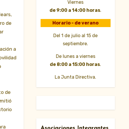
Viernes
de 9:00 a 14:00 horas
.
lears,
Horario - de verano
ro de
ar
Del 1 de julio al 15 de
septiembre.
ación a
De lunes a viernes
ovilidad
de 8:00 a 15:00 horas
.
o
La Junta Directiva.
to de
mitió
ctorio
ara
Asociaciones Integrantes