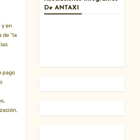
De ANTAXI
 y en
a de “la
 las
n pago
 o
s,
zación,