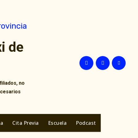
i de
iliados, no
ecesarios
ia
Cita Previa
Escuela
Podcast