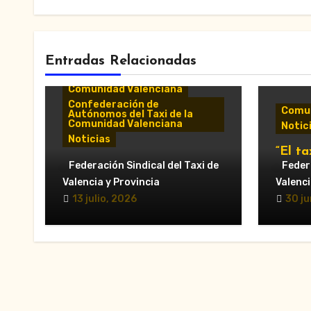
Entradas Relacionadas
Comunicados y notas de
prensa
Comunidad Valenciana
Confederación de
Comun
Autónomos del Taxi de la
Comunidad Valenciana
Notic
Noticias
“El ta
«El taxi de Alicante
Federación Sindical del Taxi de
munic
Federa
muestra su desánimo tras
al Ay
Valencia y Provincia
Valenci
una reunión “infructuosa”
Valèn
13 julio, 2026
30 ju
con la Conselleria por el
secto
Decreto Ley 5/2026»
en la 
VTC.”