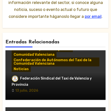
información relevante del sector, si conoce alguna
noticia, suceso o evento actual o futuro que
considere importante háganoslo llegar a
por email
.
Entradas Relacionadas
Comunicados y notas de prensa
Comunidad Valenciana
Confederación de Autónomos del Taxi de la
Comunidad Valenciana
Noticias
«El taxi de Alicante muestra su
Federación Sindical del Taxi de Valencia y
desánimo tras una reunión “infructuosa”
Provincia
con la Conselleria por el Decreto Ley
13 julio, 2026
5/2026»