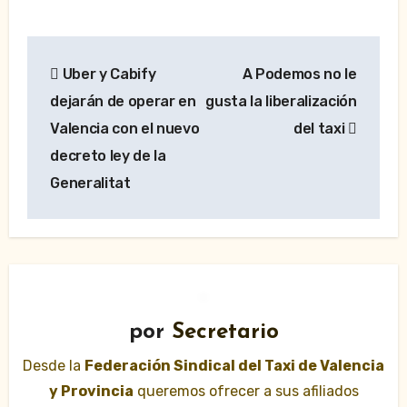
Navegación
Uber y Cabify
A Podemos no le
de
dejarán de operar en
gusta la liberalización
entradas
Valencia con el nuevo
del taxi
decreto ley de la
Generalitat
por
Secretario
Desde la
Federación Sindical del Taxi de Valencia
y Provincia
queremos ofrecer a sus afiliados