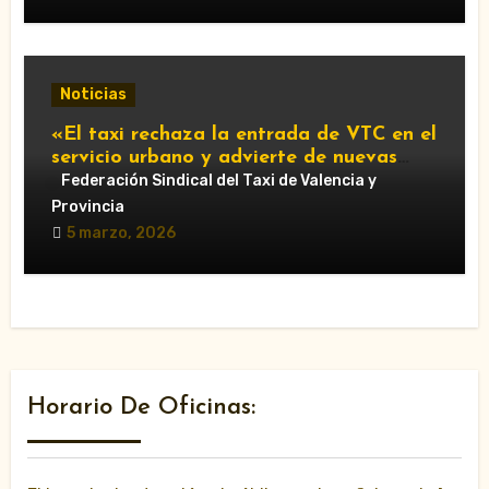
Noticias
«El taxi rechaza la entrada de VTC en el
servicio urbano y advierte de nuevas
movilizaciones»
Federación Sindical del Taxi de Valencia y
Provincia
5 marzo, 2026
Horario De Oficinas: