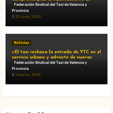
València que respalde al sector y
Federación Sindical del Taxi de Valencia y
reclame cambios en la regulación de las
Provincia
VTC.”
30 junio, 2026
Noticias
«El taxi rechaza la entrada de VTC en el
servicio urbano y advierte de nuevas
movilizaciones»
Federación Sindical del Taxi de Valencia y
Provincia
5 marzo, 2026