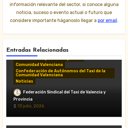
información relevante del sector, si conoce alguna
noticia, suceso o evento actual o futuro que
considere importante háganoslo llegar a
por email
.
Entradas Relacionadas
Comunicados y notas de prensa
Comunidad Valenciana
Confederación de Autónomos del Taxi de la
Comunidad Valenciana
Noticias
«El taxi de Alicante muestra su
Federación Sindical del Taxi de Valencia y
desánimo tras una reunión “infructuosa”
Provincia
con la Conselleria por el Decreto Ley
13 julio, 2026
5/2026»