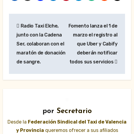
Navegación
Radio Taxi Elche,
Fomento lanza el 1 de
de
junto con la Cadena
marzo el registro al
entradas
Ser, colaboran con el
que Uber y Cabify
maratón de donación
deberán notificar
de sangre.
todos sus servicios
por
Secretario
Desde la
Federación Sindical del Taxi de Valencia
y Provincia
queremos ofrecer a sus afiliados