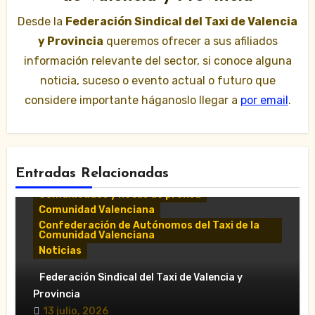
Desde la
Federación Sindical del Taxi de Valencia
y Provincia
queremos ofrecer a sus afiliados
información relevante del sector, si conoce alguna
noticia, suceso o evento actual o futuro que
considere importante háganoslo llegar a
por email
.
Entradas Relacionadas
Comunicados y notas de prensa
Comunidad Valenciana
Confederación de Autónomos del Taxi de la
Comunidad Valenciana
Noticias
«El taxi de Alicante muestra su
Federación Sindical del Taxi de Valencia y
desánimo tras una reunión “infructuosa”
Provincia
con la Conselleria por el Decreto Ley
13 julio, 2026