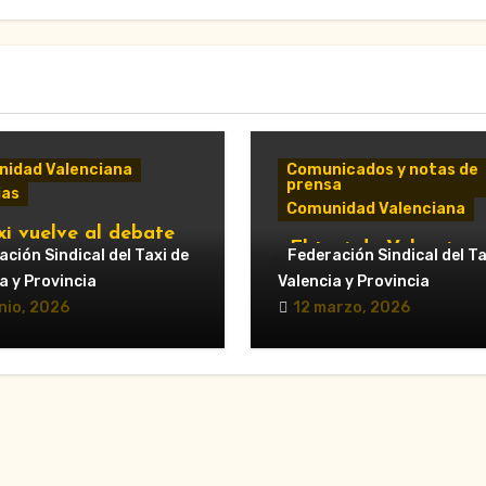
idad Valenciana
Comunicados y notas de
prensa
ias
Comunidad Valenciana
xi vuelve al debate
«El taxi de Valencia
ipal: Compromís pide
ción Sindical del Taxi de
Federación Sindical del Ta
convoca huelga “japo
untamiento de
a y Provincia
Valencia y Provincia
los días 14 y 18 de ma
cia que respalde al
nio, 2026
12 marzo, 2026
durante las Fallas»
r y reclame cambios
regulación de las