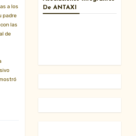
as a los
De ANTAXI
u padre
 con las
al de
a
sivo
 mostró