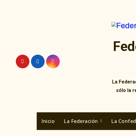
Ir
al
contenido
Fed
La Federac
sólo la 
Inicio
La Federación
La Confe