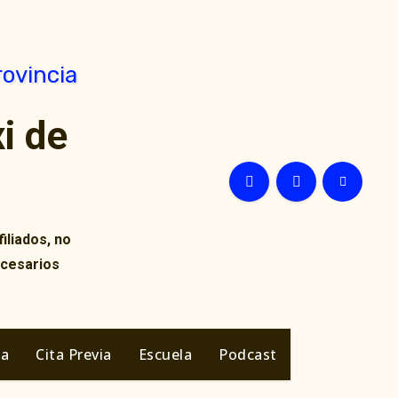
i de
iliados, no
ecesarios
ia
Cita Previa
Escuela
Podcast