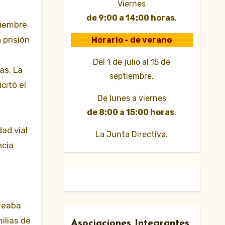
Viernes
de 9:00 a 14:00 horas
.
viembre
 prisión
Horario - de verano
Del 1 de julio al 15 de
as. La
septiembre.
citó el
De lunes a viernes
de 8:00 a 15:00 horas
.
dad vial
La Junta Directiva.
ncia
afeaba
ilias de
Asociaciones Integrantes