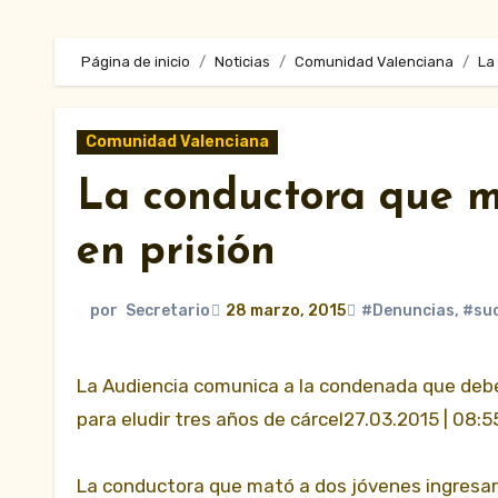
Página de inicio
Noticias
Comunidad Valenciana
La
Comunidad Valenciana
La conductora que m
en prisión
por
Secretario
28 marzo, 2015
#Denuncias
,
#su
La Audiencia comunica a la condenada que deberá ingresar en la cárcel tras serle denegado el indulto que pidió
para eludir tres años de cárcel27.03.2015 | 08:5
La conductora que mató a dos jóvenes ingresará