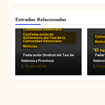
Entradas Relacionadas
Comunicados y notas de
prensa
Comunidad Valenciana
Confederación de
Comun
Autónomos del Taxi de la
Comunidad Valenciana
Notic
Noticias
“El ta
«El taxi de Alicante
Federación Sindical del Taxi de
munic
Federa
muestra su desánimo tras
al Ay
Valencia y Provincia
Valenci
una reunión “infructuosa”
Valèn
13 julio, 2026
30 ju
con la Conselleria por el
secto
Decreto Ley 5/2026»
en la 
VTC.”