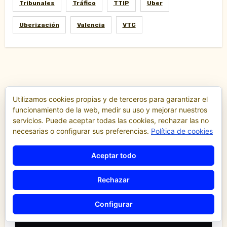
Tribunales
Tráfico
TTIP
Uber
Uberización
Valencia
VTC
Utilizamos cookies propias y de terceros para garantizar el
Destacados
funcionamiento de la web, medir su uso y mejorar nuestros
servicios. Puede aceptar todas las cookies, rechazar las no
necesarias o configurar sus preferencias.
Política de cookies
Comunicados y notas de prensa
Aceptar todo
Comunidad Valenciana
Confederación de Autónomos del Taxi de la
Comunidad Valenciana
Rechazar
Noticias
Configurar
«El taxi de Alicante muestra su
desánimo tras una reunión
“infructuosa” con la Conselleria por el