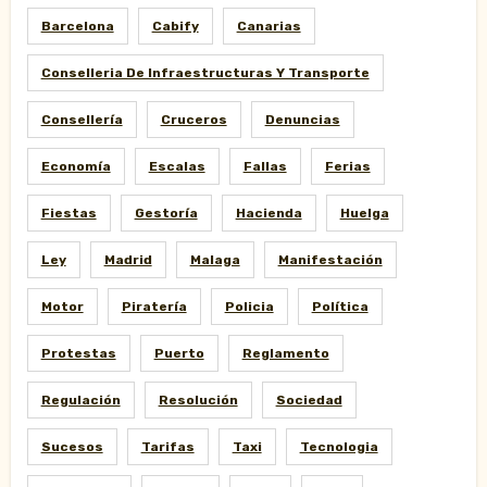
Barcelona
Cabify
Canarias
Conselleria De Infraestructuras Y Transporte
Consellería
Cruceros
Denuncias
Economía
Escalas
Fallas
Ferias
Fiestas
Gestoría
Hacienda
Huelga
Ley
Madrid
Malaga
Manifestación
Motor
Piratería
Policia
Política
Protestas
Puerto
Reglamento
Regulación
Resolución
Sociedad
Sucesos
Tarifas
Taxi
Tecnologia