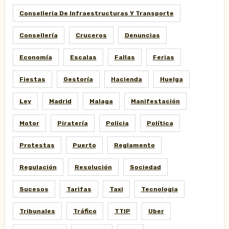
Conselleria De Infraestructuras Y Transporte
Consellería
Cruceros
Denuncias
Economía
Escalas
Fallas
Ferias
Fiestas
Gestoría
Hacienda
Huelga
Ley
Madrid
Malaga
Manifestación
Motor
Piratería
Policia
Política
Protestas
Puerto
Reglamento
Regulación
Resolución
Sociedad
Sucesos
Tarifas
Taxi
Tecnologia
Tribunales
Tráfico
TTIP
Uber