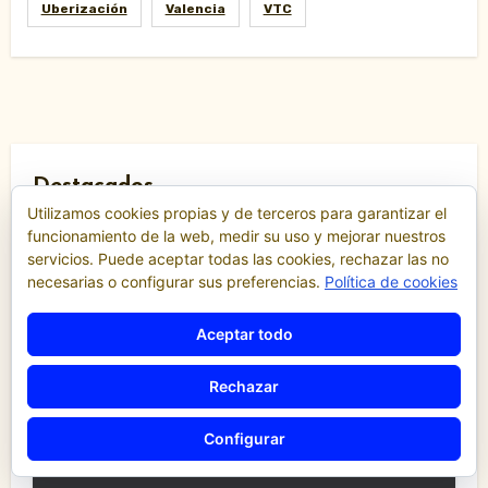
Uberización
Valencia
VTC
Destacados
Utilizamos cookies propias y de terceros para garantizar el
funcionamiento de la web, medir su uso y mejorar nuestros
servicios. Puede aceptar todas las cookies, rechazar las no
Comunicados y notas de prensa
necesarias o configurar sus preferencias.
Política de cookies
Comunidad Valenciana
Confederación de Autónomos del Taxi de la
Comunidad Valenciana
Aceptar todo
Noticias
Rechazar
«El taxi de Alicante muestra su
desánimo tras una reunión
Configurar
“infructuosa” con la Conselleria por el
Decreto Ley 5/2026»