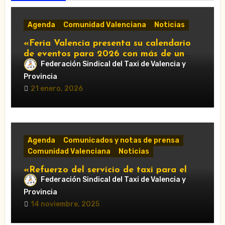
Agenda
Comunidad Valenciana
Noticias
«Feria Valencia presenta su calendario
de eventos para 2026 con más de un
centenar de citas»
Federación Sindical del Taxi de Valencia y
Provincia
21 enero, 2026
Agenda
Comunicados y notas de prensa
Comunidad Valenciana
Noticias
«Refuerzo del servicio de taxi para el
Federación Sindical del Taxi de Valencia y
Gran Premio de Cheste 2025: horarios y
accesos obligatorios»
Provincia
14 noviembre, 2025