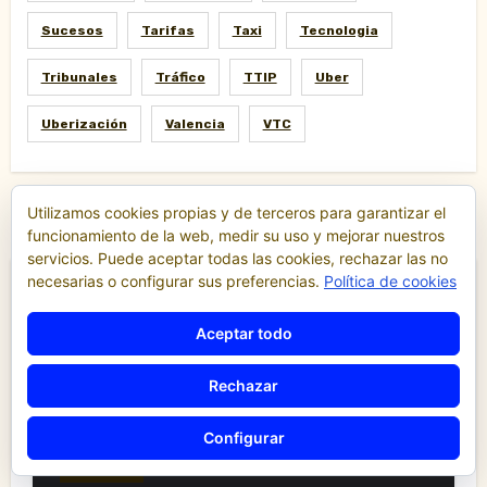
Sucesos
Tarifas
Taxi
Tecnologia
Tribunales
Tráfico
TTIP
Uber
Uberización
Valencia
VTC
Utilizamos cookies propias y de terceros para garantizar el
funcionamiento de la web, medir su uso y mejorar nuestros
servicios. Puede aceptar todas las cookies, rechazar las no
necesarias o configurar sus preferencias.
Política de cookies
Destacados
Aceptar todo
Comunicados y notas de prensa
Rechazar
Comunidad Valenciana
Confederación de Autónomos del Taxi de la
Configurar
Comunidad Valenciana
Noticias