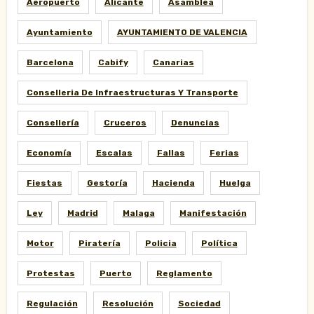
Aeropuerto
Alicante
Asamblea
Ayuntamiento
AYUNTAMIENTO DE VALENCIA
Barcelona
Cabify
Canarias
Conselleria De Infraestructuras Y Transporte
Consellería
Cruceros
Denuncias
Economía
Escalas
Fallas
Ferias
Fiestas
Gestoría
Hacienda
Huelga
Ley
Madrid
Malaga
Manifestación
Motor
Piratería
Policia
Política
Protestas
Puerto
Reglamento
Regulación
Resolución
Sociedad