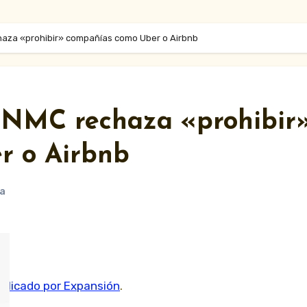
chaza «prohibir» compañías como Uber o Airbnb
 CNMC rechaza «prohibir
r o Airbnb
a
blicado por Expansión
.