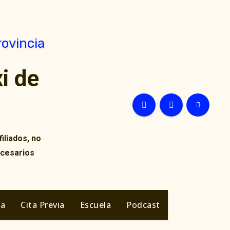
i de
iliados, no
ecesarios
ia
Cita Previa
Escuela
Podcast