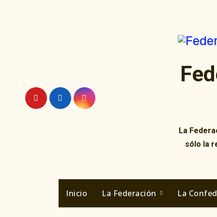
Ir
al
contenido
Fed
La Federac
sólo la 
Inicio
La Federación
La Confe