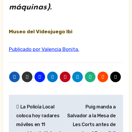
máquinas).
Museo del Videojuego Ibi
Publicado por Valencia Bonita.
Navegación
La Policía Local
Puig manda a
de
coloca hoy radares
Salvador a la Mesa de
entradas
móviles en 11
Les Corts antes de