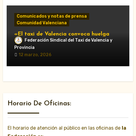
Comunicados y notas de prensa
Comunidad Valenciana
«El taxi de Valencia convoca huelga
Federación Sindical del Taxi de Valencia y
“japonesa” los días 14 y 18 de marzo
durante las Fallas»
Provincia
12 marzo, 2026
Horario De Oficinas:
El horario de atención al público en las oficinas de
la