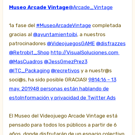
Museo Arcade Vintage
@Arcade_Vintage
1a fase del
#MuseoArcadeVintage
completada
gracias al
@ayuntamientoibi
, a nuestros
patrocinadores
@VideojuegosGAME
@disfrazzes
@Retrobit_Shop
http://VisualSoluciones.com
@MasCuadros
@JessGmezPrez3
@ITC_Packaging
@recretivos
y a nuestr@s
soci@s, ha sido posible GRACIAS!
98
14:16 – 13
may. 2019
48 personas están hablando de
esto
Información y privacidad de Twitter Ads
El Museo del Videojuego Arcade Vintage está
pensado para todos los públicos a partir de 6
años, donde disfrutarán de un espacio colectivo