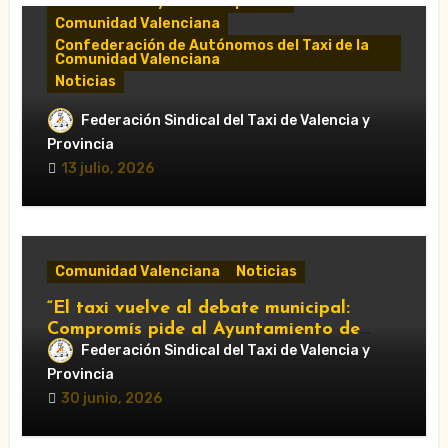
Comunicados y notas de prensa
Comunidad Valenciana
Confederación de Autónomos del Taxi de la
Comunidad Valenciana
Noticias
«El taxi de Alicante muestra su
Federación Sindical del Taxi de Valencia y
desánimo tras una reunión “infructuosa”
Provincia
con la Conselleria por el Decreto Ley
13 julio, 2026
5/2026»
Comunidad Valenciana
Noticias
“El taxi vuelve al debate municipal:
Compromís pide al Ayuntamiento de
València que respalde al sector y
Federación Sindical del Taxi de Valencia y
reclame cambios en la regulación de las
Provincia
VTC.”
30 junio, 2026