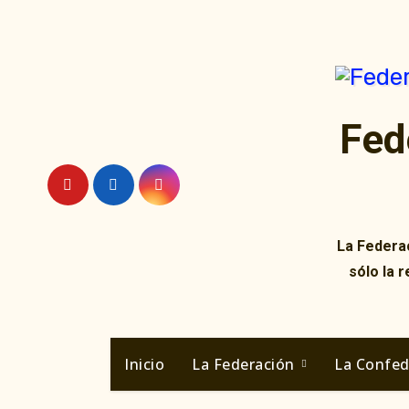
Ir
al
contenido
Fed
La Federac
sólo la 
Inicio
La Federación
La Confe