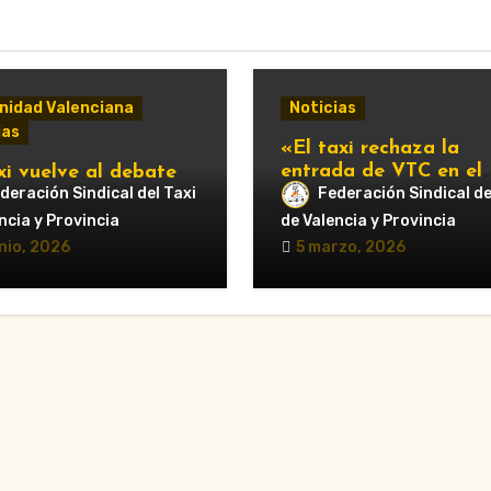
idad Valenciana
Noticias
ias
«El taxi rechaza la
entrada de VTC en el
xi vuelve al debate
servicio urbano y advi
deración Sindical del Taxi
Federación Sindical de
ipal: Compromís pide
de nuevas movilizacio
untamiento de
ncia y Provincia
de Valencia y Provincia
cia que respalde al
nio, 2026
5 marzo, 2026
r y reclame cambios
regulación de las