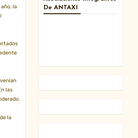
 año, la
De ANTAXI
l
certados
cedente
 venían
En las
siderado
de la