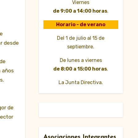
Viernes
de 9:00 a 14:00 horas
.
Horario - de verano
de
Del 1 de julio al 15 de
ar desde
septiembre.
De lunes a viernes
 de
de 8:00 a 15:00 horas
.
a años
s.
La Junta Directiva.
gor de
sector
Asociaciones Integrantes