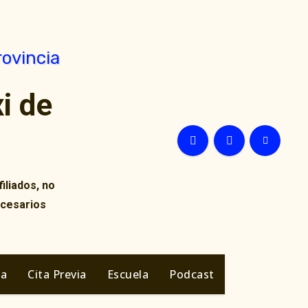
i de
iliados, no
ecesarios
ia
Cita Previa
Escuela
Podcast