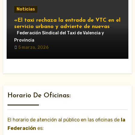
Noticias
«El taxi rechaza la entrada de VTC en el
servicio urbano y advierte de nuevas
movilizaciones»
Federación Sindical del Taxi de Valencia y
Provincia
5 marzo, 2026
Horario De Oficinas:
El horario de atención al público en las oficinas de
la
Federación
es: