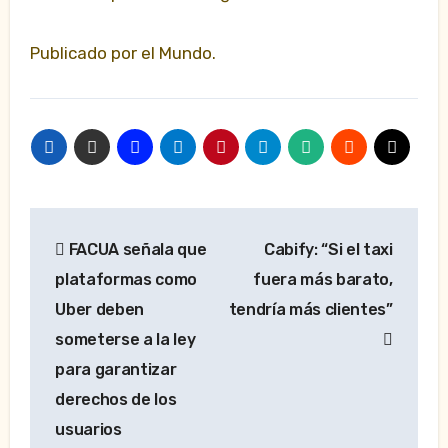
Publicado por el Mundo.
Navegación
FACUA señala que
Cabify: “Si el taxi
de
plataformas como
fuera más barato,
entradas
Uber deben
tendría más clientes”
someterse a la ley
para garantizar
derechos de los
usuarios