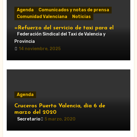
Agenda
Comunicados y notas de prensa
Comunidad Valenciana
Noticias
«Refuerzo del servicio de taxi para el
Gran Premio de Cheste 2025: horarios y
Federación Sindical del Taxi de Valencia y
accesos obligatorios»
Provincia
14 noviembre, 2025
Agenda
Cruceros Puerto Valencia, día 6 de
marzo del 2020
Secretario
5 marzo, 2020