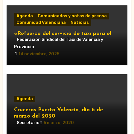
Agenda
Comunicados y notas de prensa
Comunidad Valenciana
Noticias
«Refuerzo del servicio de taxi para el
Gran Premio de Cheste 2025: horarios y
Federación Sindical del Taxi de Valencia y
accesos obligatorios»
Provincia
14 noviembre, 2025
Agenda
Cruceros Puerto Valencia, día 6 de
marzo del 2020
Secretario
5 marzo, 2020