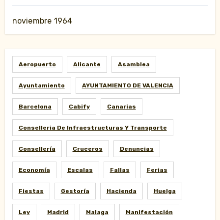
noviembre 1964
Aeropuerto
Alicante
Asamblea
Ayuntamiento
AYUNTAMIENTO DE VALENCIA
Barcelona
Cabify
Canarias
Conselleria De Infraestructuras Y Transporte
Consellería
Cruceros
Denuncias
Economía
Escalas
Fallas
Ferias
Fiestas
Gestoría
Hacienda
Huelga
Ley
Madrid
Malaga
Manifestación