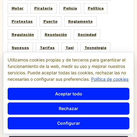
Motor
Piratería
Policia
Política
Protestas
Puerto
Reglamento
Regulación
Resolución
Sociedad
Sucesos
Tarifas
Taxi
Tecnologia
Utilizamos cookies propias y de terceros para garantizar el
Tribunales
Tráfico
TTIP
Uber
funcionamiento de la web, medir su uso y mejorar nuestros
servicios. Puede aceptar todas las cookies, rechazar las no
Uberización
Valencia
VTC
necesarias o configurar sus preferencias.
Política de cookies
Aceptar todo
Rechazar
Configurar
Destacados