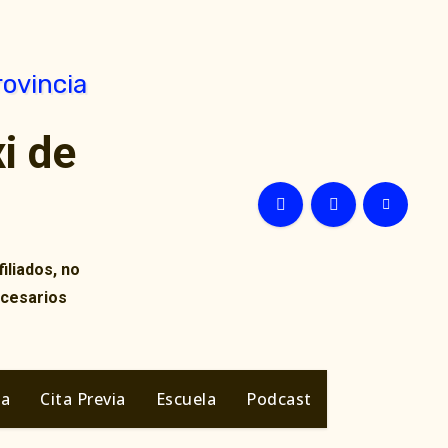
i de
iliados, no
ecesarios
ia
Cita Previa
Escuela
Podcast