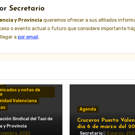
or
Secretario
lencia y Provincia
queremos ofrecer a sus afiliados inform
suceso o evento actual o futuro que considere importante há
llegar a
por email
.
da
icados y notas de
a
idad Valenciana
ias
Agenda
erzo del servicio de
ción Sindical del Taxi de
Cruceros Puerto Valen
para el Gran Premio
a y Provincia
día 6 de marzo del 2
este 2025: horarios y
oviembre, 2025
Secretario
5 marzo, 202