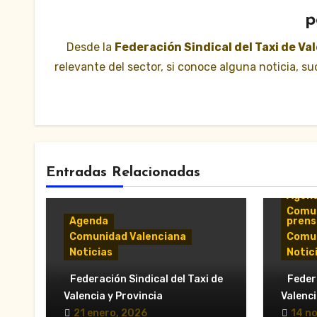
p
Desde la
Federación Sindical del Taxi de Va
relevante del sector, si conoce alguna noticia, 
Entradas Relacionadas
Agen
Comun
Agenda
prens
Comunidad Valenciana
Comun
Noticias
Notic
«Feria Valencia presenta
«Refu
Federación Sindical del Taxi de
Federa
su calendario de eventos
taxi 
Valencia y Provincia
Valenci
para 2026 con más de un
de Ch
21 enero, 2026
14 n