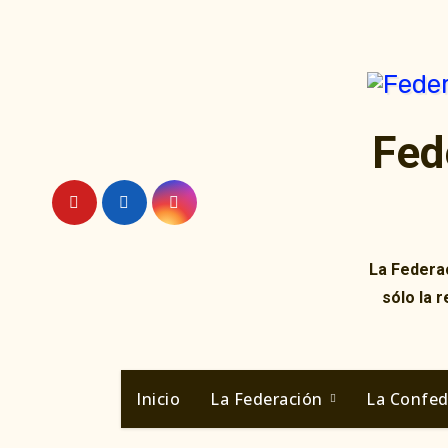
Ir
al
contenido
Fed
La Federac
sólo la 
Inicio
La Federación
La Confe