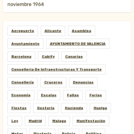
noviembre 1964
Aeropuerto
Alicante
Asamblea
Ayuntamiento
AYUNTAMIENTO DE VALENCIA
Barcelona
Cabify
Canarias
Conselleria De Infraestructuras Y Transporte
Consellería
Cruceros
Denuncias
Economía
Escalas
Fallas
Ferias
Fiestas
Gestoría
Hacienda
Huelga
Ley
Madrid
Malaga
Manifestación
Motor
Piratería
Policia
Política